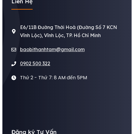
Liên Hệ
E6/11B Đường Thới Hoà (Đường Số 7 KCN
Vĩnh Lộc), Vĩnh Lộc, TP. Hồ Chí Minh
baobithanhtam@gmail.com
0902 500 322
Thứ 2 - Thứ 7: 8 AM đến 5PM
Đăng ký Tư Vấn