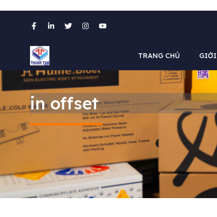
Chuyển
đến
nội
TRANG CHỦ
GIỚI
dung
in offset