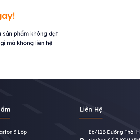
gay!
ếu sản phẩm không đạt
 gì mà không liên hệ
hẩm
Liên Hệ
arton 3 Lớp
E6/11B Đường Thới 