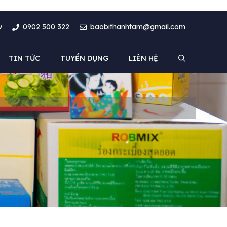
w
0902 500 322
baobithanhtam@gmail.com
TIN TỨC
TUYỂN DỤNG
LIÊN HỆ