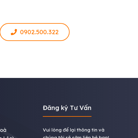
0902.500.322
Đăng ký Tư Vấn
Hoà
Vui lòng để lại thông tin và
chúng tôi sẽ sớm liên hệ bạn!