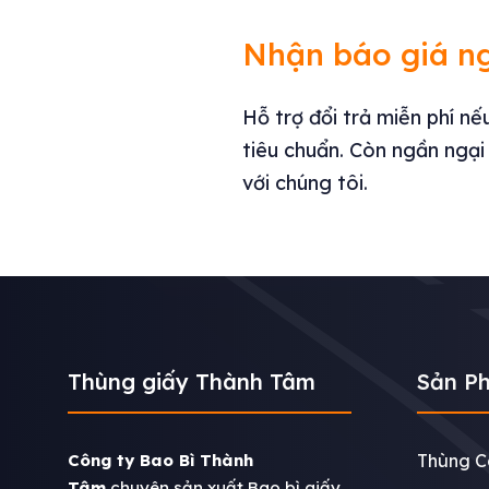
Nhận báo giá n
Hỗ trợ đổi trả miễn phí n
tiêu chuẩn. Còn ngần ngại
với chúng tôi.
Thùng giấy Thành Tâm
Sản P
Công ty Bao Bì Thành
Thùng C
Tâm
chuyên sản xuất Bao bì giấy,