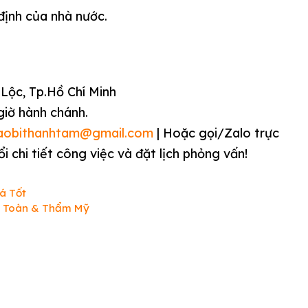
ịnh của nhà nước.
 Lộc, Tp.Hồ Chí Minh
 giờ hành chánh.
aobithanhtam@gmail.com
| Hoặc gọi/Zalo trực
 chi tiết công việc và đặt lịch phỏng vấn!
á Tốt
n Toàn & Thẩm Mỹ