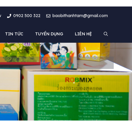
w
0902 500 322
baobithanhtam@gmail.com
TIN TỨC
TUYỂN DỤNG
LIÊN HỆ