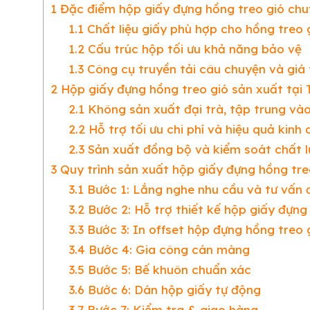
1
Đặc điểm hộp giấy đựng hồng treo gió ch
1.1
Chất liệu giấy phù hợp cho hồng treo 
1.2
Cấu trúc hộp tối ưu khả năng bảo vệ
1.3
Công cụ truyền tải câu chuyện và giá 
2
Hộp giấy đựng hồng treo gió sản xuất tại 
2.1
Không sản xuất đại trà, tập trung và
2.2
Hỗ trợ tối ưu chi phí và hiệu quả kinh
2.3
Sản xuất đồng bộ và kiểm soát chất l
3
Quy trình sản xuất hộp giấy đựng hồng tre
3.1
Bước 1: Lắng nghe nhu cầu và tư vấn 
3.2
Bước 2: Hỗ trợ thiết kế hộp giấy đựng
3.3
Bước 3: In offset hộp đựng hồng treo 
3.4
Bước 4: Gia công cán màng
3.5
Bước 5: Bế khuôn chuẩn xác
3.6
Bước 6: Dán hộp giấy tự động
3.7
Bước 7: Kiểm tra & giao hàng