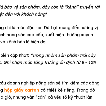
là bảo vệ sản phẩm, đây còn là “kênh” truyền tải
ệt đến với khách hàng!
ông chỉ là món đặc sản Đà Lạt mang đến hương vị
ành nông sản cao cấp, xuất hiện thường xuyên
và kênh bán lẻ hiện đại.
 biến cập nhật:
“Trong nhóm sản phẩm trái cây
h. Ghi nhận mức tăng trưởng ổn định từ 8 – 12%
 cầu doanh nghiệp nông sản sẽ tìm kiếm các dòng
òng
hộp giấy carton
có thiết kế riêng. Trong đó
 gió, nhưng vẫn “cân” cả yếu tố kỹ thuật lẫn