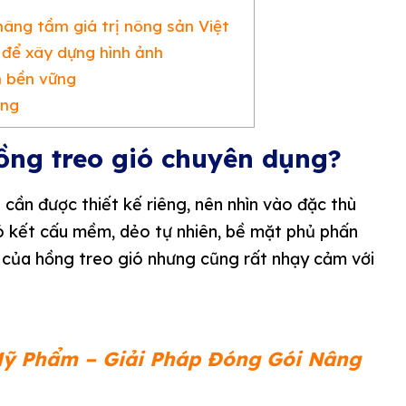
âng tầm giá trị nông sản Việt
 để xây dựng hình ảnh
n bền vững
ợng
ồng treo gió chuyên dụng?
 cần được thiết kế riêng, nên nhìn vào đặc thù
ó kết cấu mềm, dẻo tự nhiên, bề mặt phủ phấn
g của hồng treo gió nhưng cũng rất nhạy cảm với
ỹ Phẩm – Giải Pháp Đóng Gói Nâng