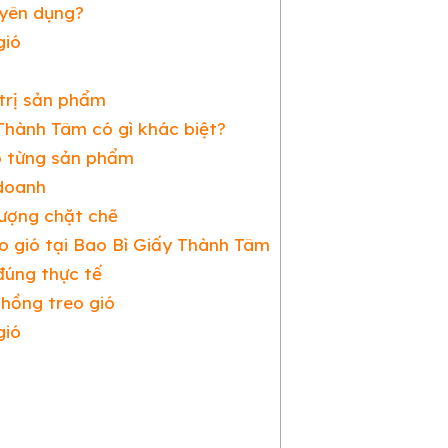
uyên dụng?
gió
trị sản phẩm
Thành Tâm có gì khác biệt?
o từng sản phẩm
 doanh
ượng chặt chẽ
o gió tại Bao Bì Giấy Thành Tâm
đúng thực tế
 hồng treo gió
gió