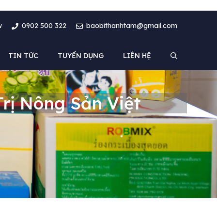
w
0902 500 322
baobithanhtam@gmail.com
TIN TỨC
TUYỂN DỤNG
LIÊN HỆ
rị Nông Sản Việt