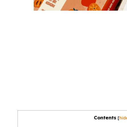
Contents
[
hid