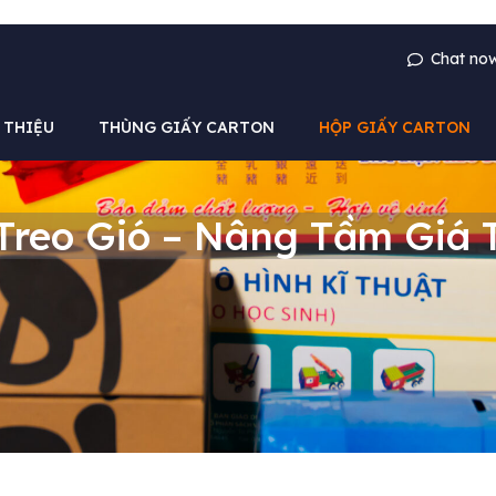
Chat no
 THIỆU
THÙNG GIẤY CARTON
HỘP GIẤY CARTON
reo Gió – Nâng Tầm Giá T