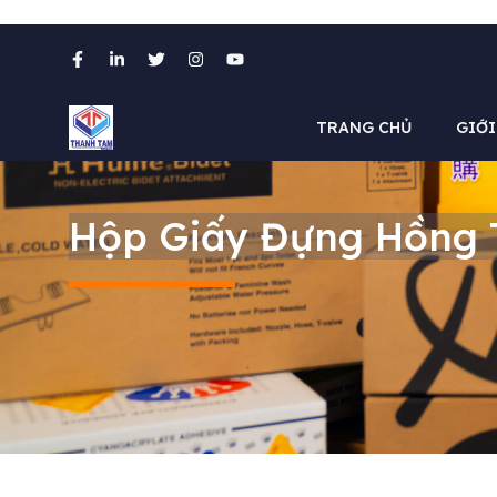
Chuyển
đến
nội
TRANG CHỦ
GIỚI
dung
Hộp Giấy Đựng Hồng T