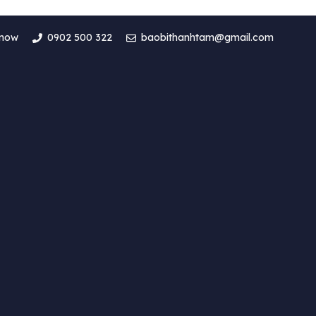
 now
0902 500 322
baobithanhtam@gmail.com