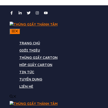
Chuyển
đến
nội
dung
MENU
TRANG CHỦ
GIỚI THIỆU
in vỏ hộp theo yêu cầu
THÙNG GIẤY CARTON
HỘP GIẤY CARTON
TIN TỨC
TUYỂN DỤNG
LIÊN HỆ