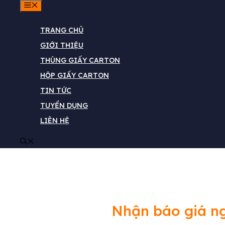
MENU
TRANG CHỦ
In Vỏ Hộp Theo Yêu Cầu – G
GIỚI THIỆU
THÙNG GIẤY CARTON
In vỏ hộp theo yêu cầu được đánh giá là giải 
HỘP GIẤY CARTON
chi phí đóng gói. …
Đọc tiếp
TIN TỨC
TUYỂN DỤNG
LIÊN HỆ
Nhận báo giá n