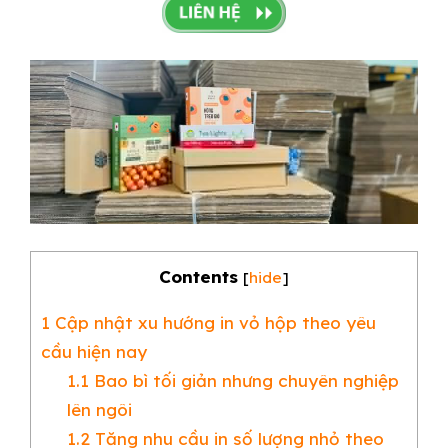
Contents
[
hide
]
1
Cập nhật xu hướng in vỏ hộp theo yêu
cầu hiện nay
1.1
Bao bì tối giản nhưng chuyên nghiệp
lên ngôi
1.2
Tăng nhu cầu in số lượng nhỏ theo