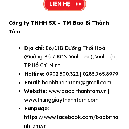
Công ty TNHH SX – TM Bao Bì Thành
Tâm
Địa chỉ:
E6/11B Đường Thới Hoà
(Đường Số 7 KCN Vĩnh Lộc), Vĩnh Lộc,
TP.Hồ Chí Minh
Hotline:
0902.500.322 | 0283.765.8979
Email:
baobithanhtam@gmail.com
Website:
www.baobithanhtam.vn |
www.thunggiaythanhtam.com
Fanpage:
https://www.facebook.com/baobitha
nhtam.vn