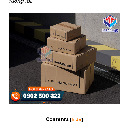
tương lai.”
Contents
[
hide
]