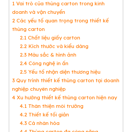
1
Vai trò của thùng carton trong kinh
doanh và vận chuyển
2
Các yếu tố quan trọng trong thiết kế
thùng carton
2.1
Chất liệu giấy carton
2.2
Kích thước và kiểu dáng
2.3
Màu sắc & hình ảnh
2.4
Công nghệ in ấn
2.5
Yếu tố nhận diện thương hiệu
3
Quy trình thiết kế thùng carton tại doanh
nghiệp chuyên nghiệp
4
Xu hướng thiết kế thùng carton hiện nay
4.1
Thân thiện môi trường
4.2
Thiết kế tối giản
4.3
Cá nhân hóa
4.4
Thùng carton đa công năng