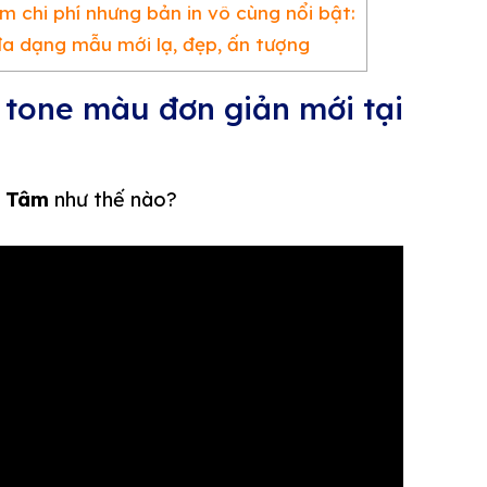
ệm chi phí nhưng bản in vô cùng nổi bật:
đa dạng mẫu mới lạ, đẹp, ấn tượng
2 tone màu đơn giản mới tại
 Tâm
như thế nào?