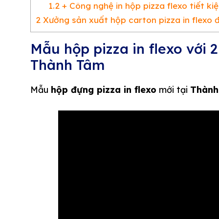
1.2
+ Công nghệ in hộp pizza flexo tiết ki
2
Xưởng sản xuất hộp carton pizza in flexo 
Mẫu hộp pizza in flexo với 
Thành Tâm
Mẫu
hộp đựng pizza in flexo
mới tại
Thành