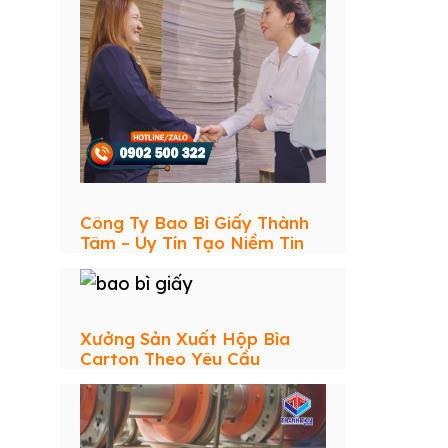
Công Ty Bao Bì Giấy Thành
Tâm – Uy Tín Tạo Niềm Tin
Xưởng Sản Xuất Hộp Bìa
Carton Theo Yêu Cầu