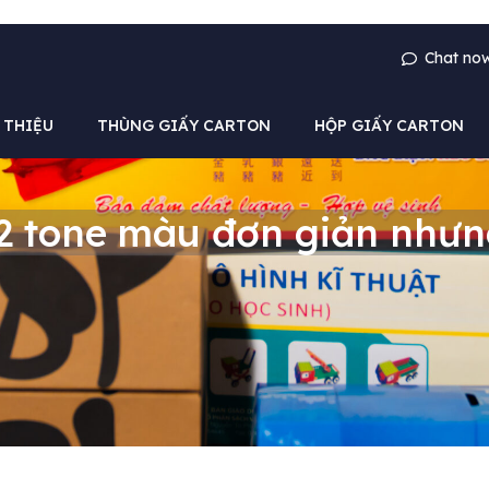
Chat no
 THIỆU
THÙNG GIẤY CARTON
HỘP GIẤY CARTON
i 2 tone màu đơn giản nhưn