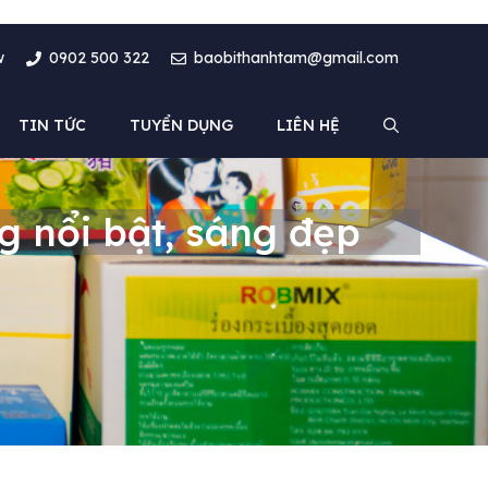
w
0902 500 322
baobithanhtam@gmail.com
TIN TỨC
TUYỂN DỤNG
LIÊN HỆ
g nổi bật, sáng đẹp