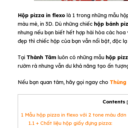
Hộp pizza in flexo
là 1 trong những mẫu hộp
màu mè, in 3D. Dù những chiếc
hộp bánh piz
nhưng nếu bạn biết hết hợp hài hòa các hoa 
đẹp thì chiếc hộp của bạn vẫn nổi bật, độc l
Tại
Thành Tâm
luôn có những mẫu
hộp piz
rườm rà nhưng vẫn dư khả năng tạo ấn tượng
Nếu bạn quan tâm, hãy gọi ngay cho
Thùng
Contents
1
Mẫu hộp pizza in flexo với 2 tone màu đơn
1.1
+ Chất liệu hộp giấy đựng pizza: