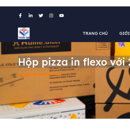
Chuyển
đến
nội
TRANG CHỦ
GIỚI
dung
Hộp pizza in flexo vớ