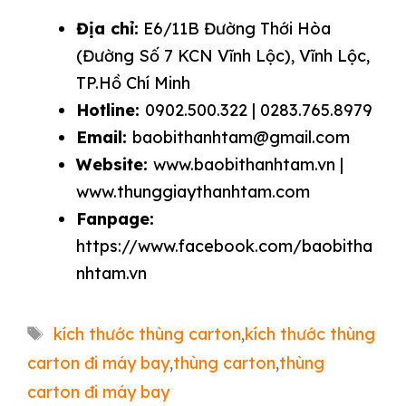
Địa chỉ:
E6/11B Đường Thới Hòa
(Đường Số 7 KCN Vĩnh Lộc), Vĩnh Lộc,
TP.Hồ Chí Minh
Hotline:
0902.500.322 | 0283.765.8979
Email:
baobithanhtam@gmail.com
Website:
www.baobithanhtam.vn |
www.thunggiaythanhtam.com
Fanpage:
https://www.facebook.com/baobitha
nhtam.vn
Thẻ
kích thước thùng carton
,
kích thước thùng
carton đi máy bay
,
thùng carton
,
thùng
carton đi máy bay