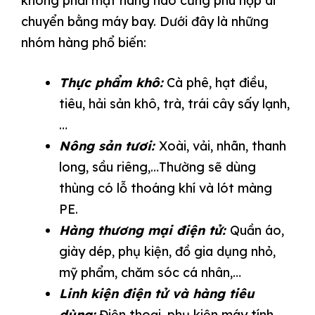
không phải mặt hàng nào cũng phù hợp di
chuyển bằng máy bay. Dưới đây là những
nhóm hàng phổ biến:
Thực phẩm khô:
Cà phê, hạt điều,
tiêu, hải sản khô, trà, trái cây sấy lạnh,
…
Nông sản tươi:
Xoài, vải, nhãn, thanh
long, sầu riêng,…Thường sẽ dùng
thùng có lỗ thoáng khí và lót màng
PE.
Hàng thương mại điện tử:
Quần áo,
giày dép, phụ kiện, đồ gia dụng nhỏ,
mỹ phẩm, chăm sóc cá nhân,…
Linh kiện điện tử và hàng tiêu
dùng:
Điện thoại, phụ kiện máy tính,