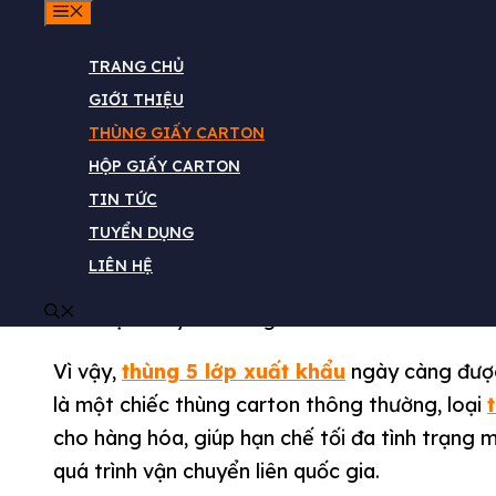
MENU
TRANG CHỦ
GIỚI THIỆU
THÙNG GIẤY CARTON
HỘP GIẤY CARTON
Trong bối cảnh hội nhập kinh tế sâu rộng như h
TIN TỨC
tâm của rất nhiều doanh nghiệp Việt Nam. Từ n
TUYỂN DỤNG
hàng tiêu dùng, mỹ phẩm và sản phẩm công ng
LIÊN HỆ
Bao bì đóng gói cần phải đủ bền, đạt chuẩn q
trình vận chuyển đường dài.
Vì vậy,
thùng 5 lớp xuất khẩu
ngày càng được
là một chiếc thùng carton thông thường, loại
cho hàng hóa, giúp hạn chế tối đa tình trạng
quá trình vận chuyển liên quốc gia.