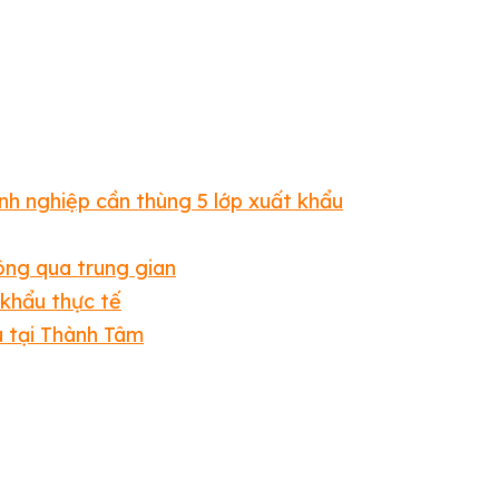
h nghiệp cần thùng 5 lớp xuất khẩu
ông qua trung gian
 khẩu thực tế
u tại Thành Tâm