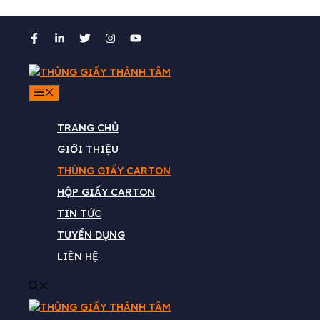
Chuyển
đến
nội
dung
MENU
TRANG CHỦ
GIỚI THIỆU
Quy Trình Sản Xuất Th
THÙNG GIẤY CARTON
HỘP GIẤY CARTON
TIN TỨC
TUYỂN DỤNG
LIÊN HỆ