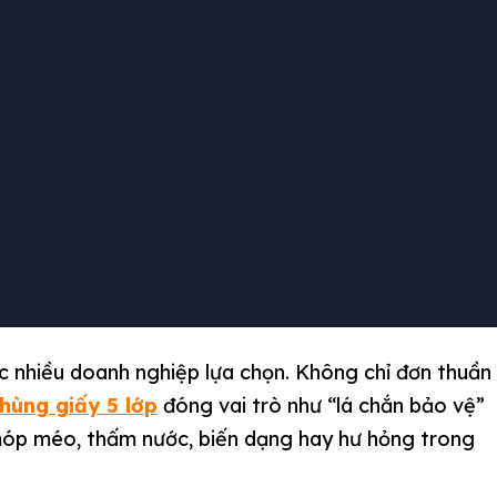
iện nay, xuất khẩu đang trở thành chiến lược trọng
gành thực phẩm, nông sản, linh kiện điện tử đến
hiệp,…tất cả đều có chung một yêu cầu then chốt:
uốc tế và đảm bảo an toàn tuyệt đối trong suốt quá
 nhiều doanh nghiệp lựa chọn. Không chỉ đơn thuần
thùng giấy 5 lớp
đóng vai trò như “lá chắn bảo vệ”
 móp méo, thấm nước, biến dạng hay hư hỏng trong