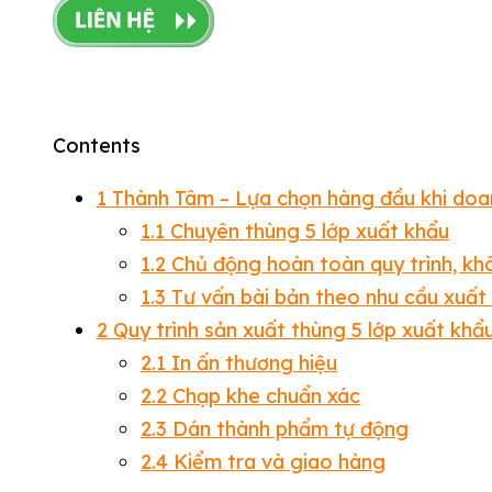
Contents
1
Thành Tâm – Lựa chọn hàng đầu khi doan
1.1
Chuyên thùng 5 lớp xuất khẩu
1.2
Chủ động hoàn toàn quy trình, kh
1.3
Tư vấn bài bản theo nhu cầu xuất
2
Quy trình sản xuất thùng 5 lớp xuất khẩ
2.1
In ấn thương hiệu
2.2
Chạp khe chuẩn xác
2.3
Dán thành phẩm tự động
2.4
Kiểm tra và giao hàng