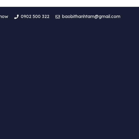
 now
0902 500 322
baobithanhtam@gmail.com
Thành Tâm