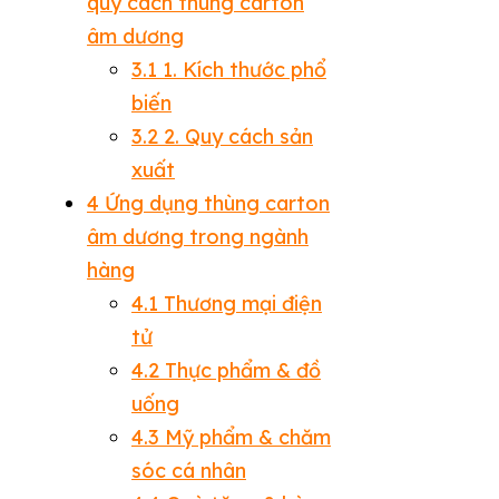
quy cách thùng carton
âm dương
3.1
1. Kích thước phổ
biến
3.2
2. Quy cách sản
xuất
4
Ứng dụng thùng carton
âm dương trong ngành
hàng
4.1
Thương mại điện
tử
4.2
Thực phẩm & đồ
uống
4.3
Mỹ phẩm & chăm
sóc cá nhân