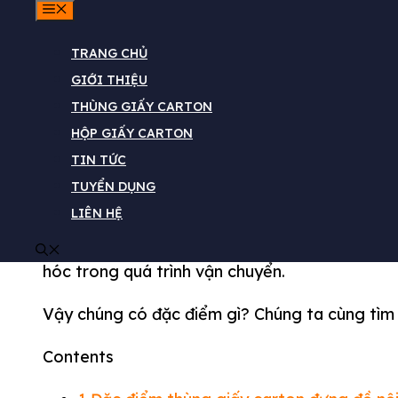
MENU
TRANG CHỦ
GIỚI THIỆU
THÙNG GIẤY CARTON
HỘP GIẤY CARTON
Thùng carton đựng đồ nội thất
là gì? Bạn c
TIN TỨC
TUYỂN DỤNG
Tất nhiên, nó cũng như
các loại thùng carton
LIÊN HỆ
cấp nhưng chắc chắn đặc điểm
thùng giấy đự
thể bảo vệ được đồ nội thất chứa bên trong 
hóc trong quá trình vận chuyển.
Vậy chúng có đặc điểm gì? Chúng ta cùng tìm h
Contents