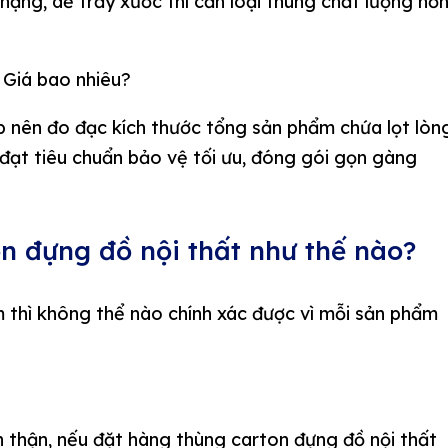
nặng, dễ trầy xước thì cần loại thùng chất lượng hơ
 nên đo đạc kích thước tổng sản phẩm chứa lọt lòn
đạt tiêu chuẩn bảo vệ tối ưu, đóng gói gọn gàng
on đựng đồ nội thất như thế nào?
 thì không thể nào chính xác được vì mỗi sản phẩm
 thận, nếu đặt hàng thùng carton đựng đồ nội thất