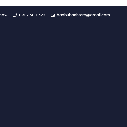
 now
0902 500 322
baobithanhtam@gmail.com
 bao nhiêu?