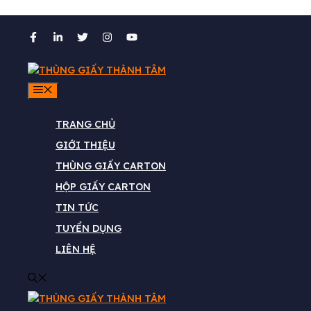
Chuyển
đến
nội
dung
MENU
TRANG CHỦ
GIỚI THIỆU
Thùng carton đựng đồ n
THÙNG GIẤY CARTON
HỘP GIẤY CARTON
TIN TỨC
TUYỂN DỤNG
LIÊN HỆ