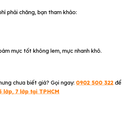
 phí phải chăng, bạn tham khảo:
ộ bám mực tốt không lem, mực nhanh khô.
ưng chưa biết giá? Gọi ngay:
0902 500 322
để
5 lớp, 7 lớp tại TPHCM