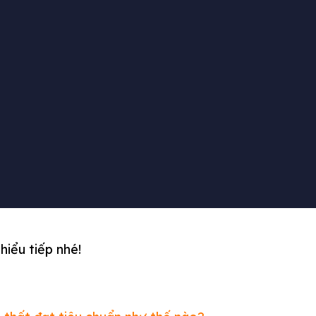
ó biết?
khác đều được cấu tạo bằng những tấm carton cao
ng đồ nội thất
có đặt tiêu chuẩn riêng biệt để có
được an toàn và nguyên vẹn không bị trầy hoặc hỏng
iểu tiếp nhé!