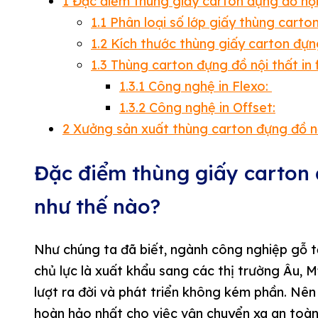
1
Đặc điểm thùng giấy carton đựng đồ nội
1.1
Phân loại số lớp giấy thùng carton
1.2
Kích thước thùng giấy carton đựn
1.3
Thùng carton đựng đồ nội thất in fl
1.3.1
Công nghệ in Flexo:
1.3.2
Công nghệ in Offset:
2
Xưởng sản xuất thùng carton đựng đồ nội
Đặc điểm thùng giấy carton 
như thế nào?
Như chúng ta đã biết, ngành công nghiệp gỗ t
chủ lực là xuất khẩu sang các thị trường Âu, 
lượt ra đời và phát triển không kém phần. Nên
hoàn hảo nhất cho việc vận chuyển xa an toà