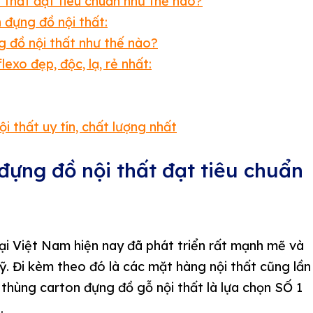
 thất đạt tiêu chuẩn như thế nào?
 đựng đồ nội thất:
g đồ nội thất như thế nào?
exo đẹp, độc, lạ, rẻ nhất:
 thất uy tín, chất lượng nhất
đựng đồ nội thất đạt tiêu chuẩn
ại Việt Nam hiện nay đã phát triển rất mạnh mẽ và
Mỹ. Đi kèm theo đó là các mặt hàng nội thất cũng lần
 thùng carton đựng đồ gỗ nội thất là lựa chọn SỐ 1
n.