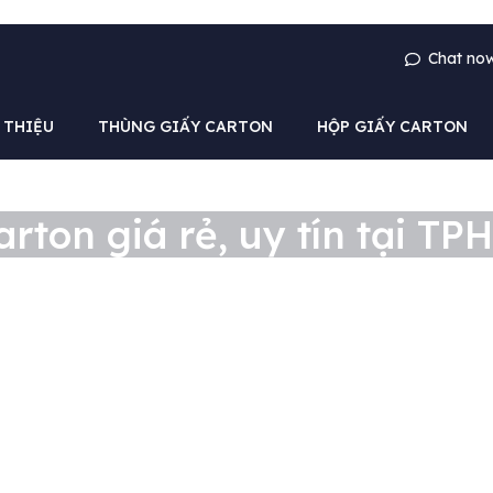
Chat no
 THIỆU
THÙNG GIẤY CARTON
HỘP GIẤY CARTON
rton giá rẻ, uy tín tại T