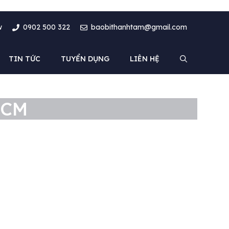
w
0902 500 322
baobithanhtam@gmail.com
TIN TỨC
TUYỂN DỤNG
LIÊN HỆ
PHCM