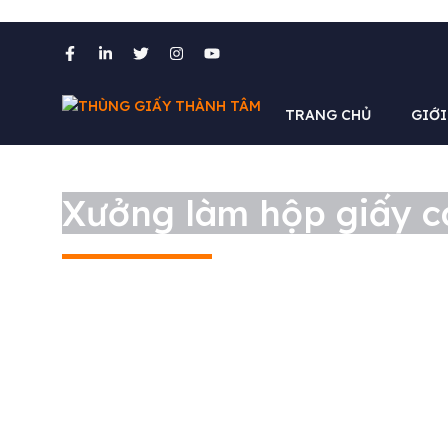
Chuyển
đến
nội
TRANG CHỦ
GIỚI
dung
Xưởng làm hộp giấy ca