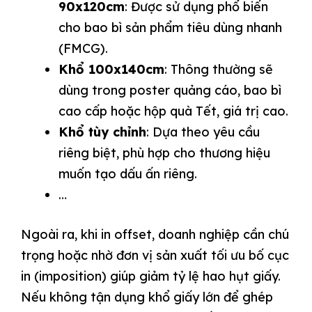
90x120cm
: Được sử dụng phổ biến
cho bao bì sản phẩm tiêu dùng nhanh
(FMCG).
Khổ 100x140cm
: Thông thường sẽ
dùng trong poster quảng cáo, bao bì
cao cấp hoặc hộp quà Tết, giá trị cao.
Khổ tùy chỉnh
: Dựa theo yêu cầu
riêng biệt, phù hợp cho thương hiệu
muốn tạo dấu ấn riêng.
…
Ngoài ra, khi in offset, doanh nghiệp cần chú
trọng hoặc nhờ đơn vị sản xuất tối ưu bố cục
in (imposition) giúp giảm tỷ lệ hao hụt giấy.
Nếu không tận dụng khổ giấy lớn để ghép