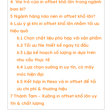
4
Vai trò của in offset khổ lớn trong ngành
bao bì?
5
Ngành hàng nào nên in offset khổ lớn?
6
Lưu ý gì khi in offset khổ lớn nhằm tối ưu
hiệu quả
6.1
Chọn chất liệu phù hợp với sản phẩm
6.2
Tối ưu file thiết kế ngay từ đầu
6.3
Lập kế hoạch số lượng in dựa trên
nhu cầu thực tế
6.4
Lựa chọn xưởng in uy tín, có máy
móc hiện đại
6.5
Kết hợp in flexo và in offset để tối
ưu chi phí & thương hiệu
7
Thành Tâm – Xưởng in offset khổ lớn uy
tín & chất lượng