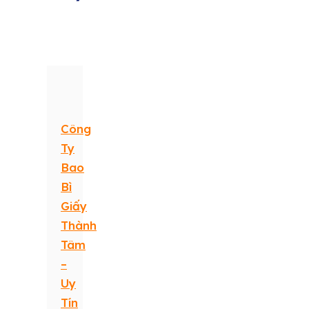
Công
Ty
Bao
Bì
Giấy
Thành
Tâm
–
Uy
Tín