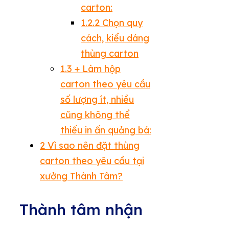
carton:
1.2.2
Chọn quy
cách, kiểu dáng
thùng carton
1.3
+ Làm hộp
carton theo yêu cầu
số lượng ít, nhiều
cũng không thể
thiếu in ấn quảng bá:
2
Vì sao nên đặt thùng
carton theo yêu cầu tại
xưởng Thành Tâm?
Thành tâm nhận