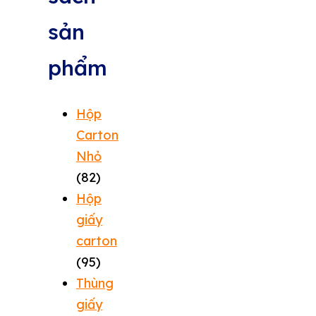
sản
phẩm
Hộp
Carton
Nhỏ
(82)
Hộp
giấy
carton
(95)
Thùng
giấy