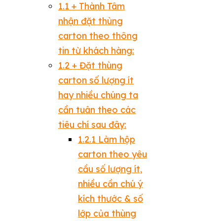
1.1
+ Thành Tâm
nhận đặt thùng
carton theo thông
tin từ khách hàng:
1.2
+ Đặt thùng
carton số lượng ít
hay nhiều chúng ta
cần tuân theo các
tiêu chí sau đây:
1.2.1
Làm hộp
carton theo yêu
cầu số lượng ít,
nhiều cần chú ý
kích thước & số
lớp của thùng