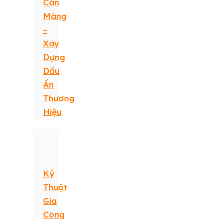
Cán
Màng
–
Xây
Dựng
Dấu
Ấn
Thương
Hiệu
Kỹ
Thuật
Gia
Công