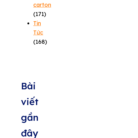
carton
(171)
Tin
Tức
(168)
Bài
viết
gần
đây