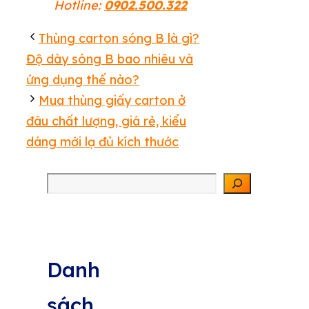
Hotline:
0902.500.322
Thùng carton sóng B là gì?
Độ dày sóng B bao nhiêu và
ứng dụng thế nào?
Mua thùng giấy carton ở
đâu chất lượng, giá rẻ, kiểu
dáng mới lạ đủ kích thước
Tìm kiếm
Danh
sách