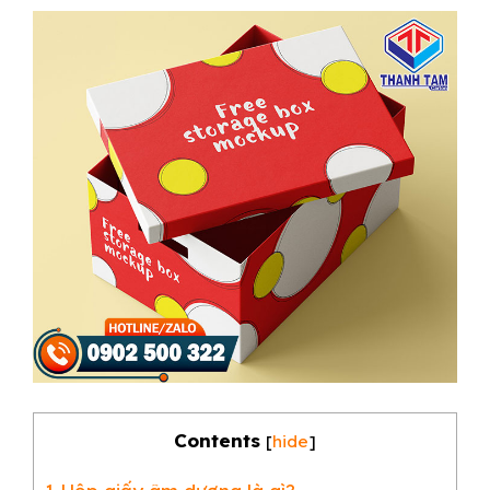
Contents
[
hide
]