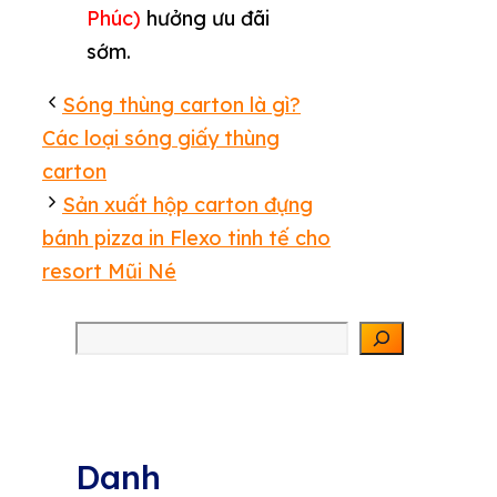
Phúc)
hưởng ưu đãi
sớm.
Sóng thùng carton là gì?
Các loại sóng giấy thùng
carton
Sản xuất hộp carton đựng
bánh pizza in Flexo tinh tế cho
resort Mũi Né
Tìm kiếm
Danh