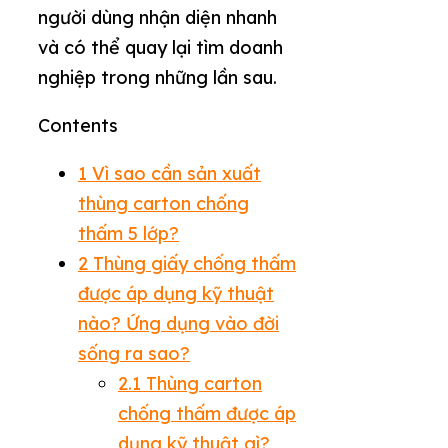
người dùng nhận diện nhanh
và có thể quay lại tìm doanh
nghiệp trong những lần sau.
Contents
1
Vì sao cần sản xuất
thùng carton chống
thấm 5 lớp?
2
Thùng giấy chống thấm
được áp dụng kỹ thuật
nào? Ứng dụng vào đời
sống ra sao?
2.1
Thùng carton
chống thấm được áp
dụng kỹ thuật gì?