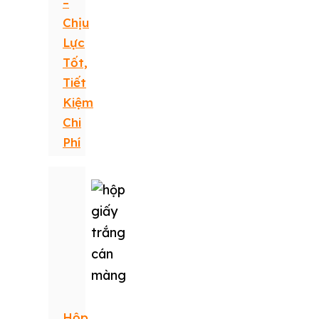
–
Chịu
Lực
Tốt,
Tiết
Kiệm
Chi
Phí
Hộp